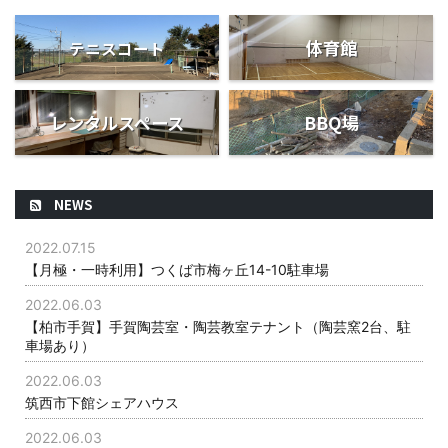
体育館
テニスコート
レンタルスペース
BBQ場
NEWS
2022.07.15
【月極・一時利用】つくば市梅ヶ丘14-10駐車場
2022.06.03
【柏市手賀】手賀陶芸室・陶芸教室テナント（陶芸窯2台、駐
車場あり）
2022.06.03
筑西市下館シェアハウス
2022.06.03