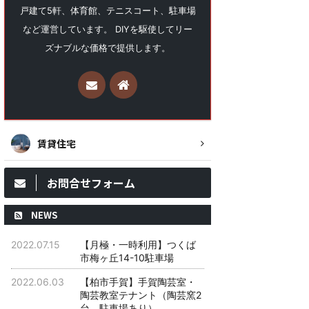
戸建て5軒、体育館、テニスコート、駐車場
など運営しています。 DIYを駆使してリー
ズナブルな価格で提供します。
賃貸住宅
お問合せフォーム
NEWS
2022.07.15
【月極・一時利用】つくば
市梅ヶ丘14-10駐車場
2022.06.03
【柏市手賀】手賀陶芸室・
陶芸教室テナント（陶芸窯2
台、駐車場あり）